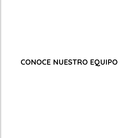
Actualmente no hay tarifas disponibles.
Promociones
CONOCE NUESTRO EQUIPO
Departamento Administración-Ventas
Departamento Comercial