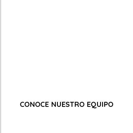
Tarifas
Promociones
Tarifas
Actualmente no hay tarifas disponibles.
Promociones
Actualmente no hay promociones disponibles.
CONOCE NUESTRO EQUIPO