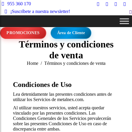
955 360 170
Facebook
Instagram
X
Lin
¡Suscríbete a nuestra newsletter!
S
page
page
page
pag
opens
opens
opens
ope
in
in
in
in
PROMOCIONES
Área de Cliente
new
new
new
ne
window
window
window
wi
Términos y condiciones
de venta
You are here:
Home
Términos y condiciones de venta
Condiciones de Uso
Lea detenidamente las presentes condiciones antes de
utilizar los Servicios de metalnex.com.
Al utilizar nuestros servicios, usted acepta quedar
vinculado por las presentes condiciones. Las
Condiciones Generales de los Servicios prevalecerán
sobre las presentes Condiciones de Uso en caso de
discrepancia entre ambas.