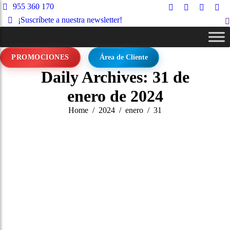
955 360 170
Facebook
Instagram
X
Lin
¡Suscríbete a nuestra newsletter!
S
page
page
page
pag
opens
opens
opens
ope
in
in
in
in
PROMOCIONES
Área de Cliente
new
new
new
ne
window
window
window
wi
Daily Archives:
31 de
enero de 2024
You are here:
Home
2024
enero
31