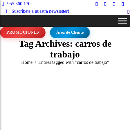
955 360 170
Facebook
Instagram
X
Lin
¡Suscríbete a nuestra newsletter!
S
page
page
page
pag
opens
opens
opens
ope
in
in
in
in
PROMOCIONES
Área de Cliente
new
new
new
ne
window
window
window
wi
Tag Archives:
carros de
trabajo
You are here:
Home
Entries tagged with "carros de trabajo"